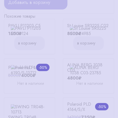
Добавить в корзину
Похожие товары
PAVLI P11203 C5
St.Louise SR3225 C02
1500₽
8500₽
в корзину
в корзину
ALINA BERG 1038
Polaroid PLD 6190/S
-50%
C03
8000₽
4000₽
4800₽
Нет в наличии
Нет в наличии
Polaroid PLD
-50%
4164/S/X
SWING TR048
14700₽
7350₽