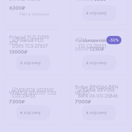
6300₽
в корзину
Нет в наличии
Polaroid PLD D395
Имиджевые A 112 C3
-50%
7C5
2500₽
1250₽
13000₽
в корзину
в корзину
Barbie BBV066-BRN
VENTOE VD3107 C02
06-VD
7500₽
7000₽
в корзину
в корзину