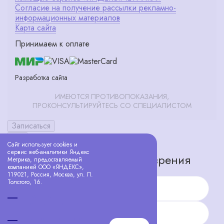
Согласие на получение рассылки рекламно-
информационных материалов
Карта сайта
Принимаем к оплате
Разработка сайта
ИМЕЮТСЯ ПРОТИВОПОКАЗАНИЯ,
ПРОКОНСУЛЬТИРУЙТЕСЬ СО СПЕЦИАЛИСТОМ
Записаться
X ×
Сайт использует cookies и
сервис веб-аналитики Яндекс
Запишитесь на проверку зрения
Метрика, предоставляемый
компанией ООО «ЯНДЕКС»,
119021, Россия, Москва, ул. Л.
Толстого, 16.
Имя
Политика
конфиденциальности
Телефон
Согласие на обработку