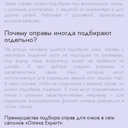
Также оправы можно подобрать под фотохромные линзы,
с разными диоптриями, с защитой от компьютера и для
других целей. Работаем с доставкой, гарантируем
высокое качество.
Почему оправы иногда подбирают
отдельно?
Не всегда человеку удается подобрать очки, оправы у
некоторых моделей могут не подходить по размерам,
под форму лица, владельцу может не нравиться их
дизайн. А при выборе следует учитывать и
характеристики самих линз, которые могут
использоваться для коррекции зрения или защиты глаз.
В таких случаях, чтобы не «мириться» с формой оправ, их
можно подобрать отдельно. В очки могут устанавливаться
линзы с разными характеристиками, например – для
коррекции анизометропии (разной степени рефракции в
обоих глазах).
Преимущества подбора оправ для очков в сети
салонов «Оптика Expert»: