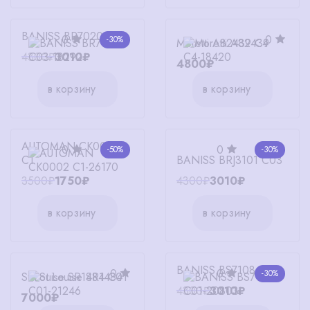
BANISS BR7020 C03
0
0
-30%
Moretti A82439 C4
4300₽
3010₽
4800₽
в корзину
в корзину
AUTOMAN СК0002
0
0
-50%
-30%
С1
BANISS BRJ3101 C03
3500₽
1750₽
4300₽
3010₽
в корзину
в корзину
BANISS BS7108 C01
0
0
-30%
St.Louise SR1484 C01
4300₽
3010₽
7000₽