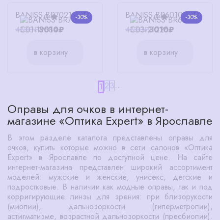
BANISS BR7021 C01
BANISS BR6010 C03
0
0
-30%
-30%
4300₽
3010₽
4300₽
3010₽
в корзину
в корзину
...
2
3
1
Оправы для очков в интернет-
магазине «Оптика Expert» в Ярославле
В этом разделе каталога представлены оправы для
очков, купить которые можно в сети салонов «Оптика
Expert» в Ярославле по доступной цене. На сайте
интернет-магазина представлен широкий ассортимент
моделей: мужские и женские, унисекс, детские и
подростковые. В наличии как модные оправы, так и под
корригирующие линзы для зрения: при близорукости
(миопии), дальнозоркости (гиперметропии),
астигматизме, возрастной дальнозоркости (пресбиопии).