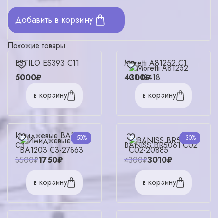
Добавить в корзину
Похожие товары
ESTILO ES393 C11
Moretti A81252 C1
5000₽
4300₽
в корзину
в корзину
Имиджевые BA1203
-50%
-30%
C3
BANISS BR5061 C02
3500₽
1750₽
4300₽
3010₽
в корзину
в корзину