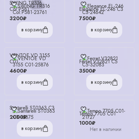
SWING TR316
Col:P581
Elegance EL-246 C3
3200₽
7500₽
в корзину
в корзину
VENTOE VD 3155
C01
Ferret V32821 C5
4600₽
3500₽
в корзину
в корзину
Santarelli ST0363 C3
Tempo 7705 С01
2000₽
1000₽
в корзину
Нет в наличии