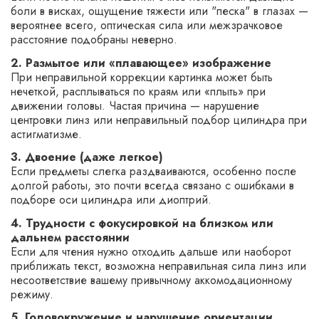
боли в висках, ощущение тяжести или "песка" в глазах —
вероятнее всего, оптическая сила или межзрачковое
расстояние подобраны неверно.
2. Размытое или «плавающее» изображение
При неправильной коррекции картинка может быть
нечеткой, расплываться по краям или «плыть» при
движении головы. Частая причина — нарушение
центровки линз или неправильный подбор цилиндра при
астигматизме.
3. Двоение (даже легкое)
Если предметы слегка раздваиваются, особенно после
долгой работы, это почти всегда связано с ошибками в
подборе оси цилиндра или диоптрий.
4. Трудности с фокусировкой на близком или
дальнем расстоянии
Если для чтения нужно отходить дальше или наоборот
приближать текст, возможна неправильная сила линз или
несоответствие вашему привычному аккомодационному
режиму.
5. Головокружение и нарушение ориентации