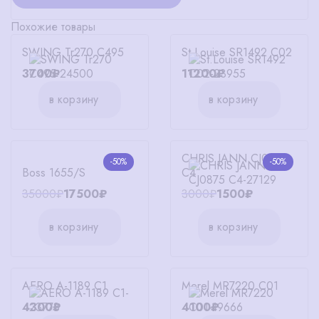
Похожие товары
SWING Tr270 C495
St.Louise SR1492 C02
3700₽
11200₽
в корзину
в корзину
CHRIS JANN CJ0875
-50%
-50%
Boss 1655/S
C4
35000₽
17500₽
3000₽
1500₽
в корзину
в корзину
AERO A-1189 C1
Merel MR7220 C01
4300₽
4100₽