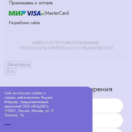
Принимаем к оплате
Разработка сайта
ИМЕЮТСЯ ПРОТИВОПОКАЗАНИЯ,
ПРОКОНСУЛЬТИРУЙТЕСЬ СО СПЕЦИАЛИСТОМ
Записаться
X ×
Запишитесь на проверку зрения
Сайт использует cookies и
сервис веб-аналитики Яндекс
Метрика, предоставляемый
Имя
компанией ООО «ЯНДЕКС»,
119021, Россия, Москва, ул. Л.
Толстого, 16.
Телефон
Политика
конфиденциальности