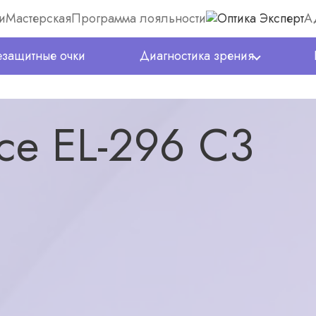
и
Мастерская
Программа лояльности
А
защитные очки
Диагностика зрения
ce EL-296 C3
6300
₽
(0)
в наличии