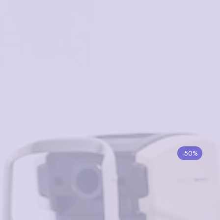
5 к 2
1 шт.
ESTILO ES386 C11
в корзину
5000₽
-50%
Dackor 312
в корзину
3500₽
1750₽