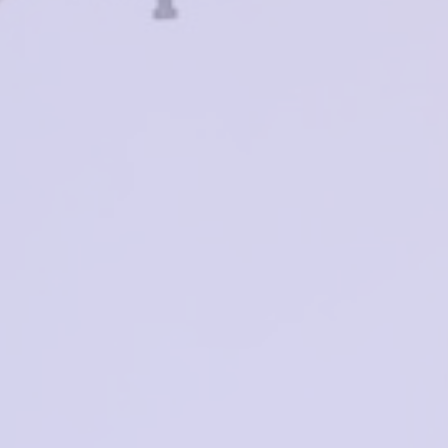
Ярославль, ул. Красноборская, д 
Moretti А72359 С1
Нет в наличии
3700₽
Moretti A72611 C4
Нет в наличии
₽
ALINA BERG MG6346