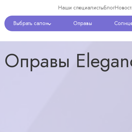
Наши специалисты
Блог
Новост
Выбрать салон
Оправы
Солнце
Оптика Expert
Оправы
Оправы Elegance EL-296 C3
Оправы Elegan
назад в каталог