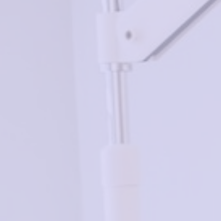
Добавить в корзину
Похожие товары
Merel ME6017 C01
в корзину
6000₽
Barbie BBV023-FXA 12-
TV
в корзину
7000₽