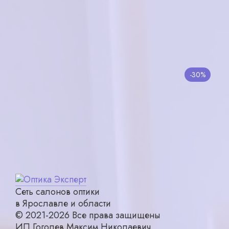
St.Louise SS5081 C02
в корзину
7000₽
BANISS BA2011 C2
-30%
в корзину
4300₽
3010₽
Сеть салонов оптики
в Ярославле и области
© 2021-2026 Все права защищены
ИП Гоголев Максим Николаевич