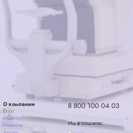
St.Louise SR1457 C02
в корзину
8000₽
О компании
8 800 100 04 03
Блог
FAQ
Мы в соцсетях:
Новости
Акции