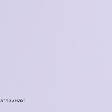
Elegance
Италия
женская
металл
бежевый
полуободковая
55-17-140
агазинах:
кая, д 28
1 шт.