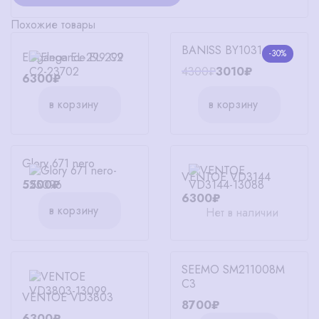
Похожие товары
BANISS BY1031 C03
-30%
Elegance EL-299 C2
4300₽
3010₽
6300₽
в корзину
в корзину
Glory 671 nero
VENTOE VD3144
5500₽
6300₽
в корзину
Нет в наличии
SEEMO SM211008M
C3
VENTOE VD3803
8700₽
6300₽