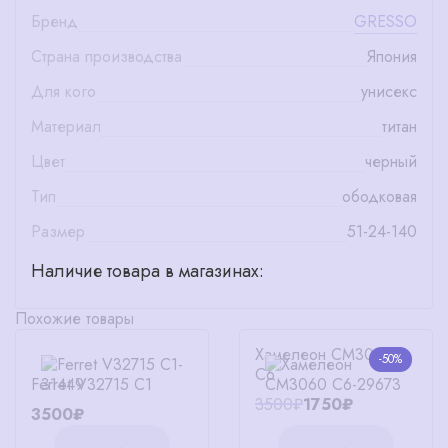
Бренд
GRESSO
Страна производства
Япония
Для кого
унисекс
Материал
титан
Цвет
черный
Тип
ободковая
Размер
51-24-140
Наличие товара в магазинах:
Похожие товары
Хамелеон CM3060
-50%
C6
Ferret V32715 C1
3500₽
1750₽
3500₽