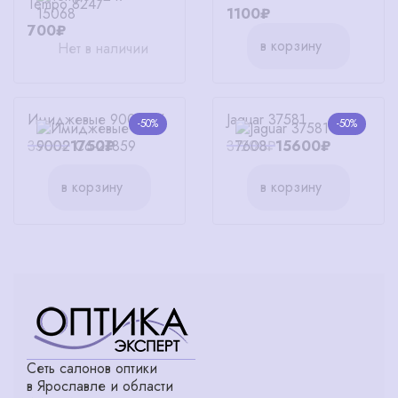
Tempo 8247
1100₽
700₽
в корзину
Нет в наличии
Имиджевые 9002 C6
Jaguar 37581
-50%
-50%
3500₽
1750₽
31200₽
15600₽
в корзину
в корзину
Сеть салонов оптики
в Ярославле и области