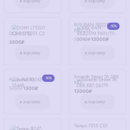
в корзину
в корзину
RAY-BAN RB2217M
-50%
F601/71
DOMI LT5201 C2
26000₽
13000₽
3500₽
в корзину
в корзину
Seventh Street 7A 088
-50%
Furlux FU543
KB7
3000₽
1500₽
13000₽
в корзину
в корзину
Tempo 7515 C01