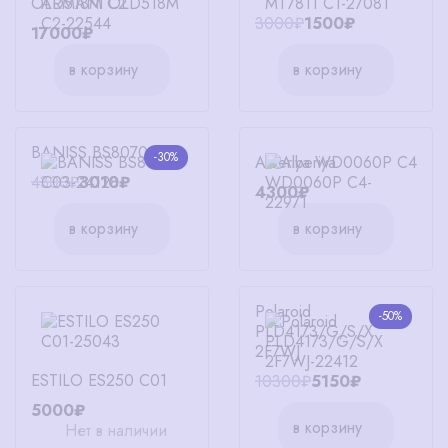
OLD518M C2
3000₽
1500₽
17000₽
в корзину
в корзину
BANISS BS8070 C03
-30%
Alberiya WD0060P C4
4300₽
3010₽
4300₽
в корзину
в корзину
Polaroid
-50%
PLD4173/G/S/X
2F7WJ
ESTILO ES250 C01
10300₽
5150₽
5000₽
в корзину
Нет в наличии