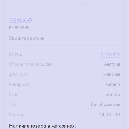
35800
₽
в наличии
Характеристики
Бренд
Silhouette
Страна производства
Австрия
Для кого
женская
Материал
металл
Цвет
золото
Тип
безободковая
Размер
48-20-150
Наличие товара в магазинах: