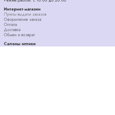
Режим работы: с 10:00 до 20:00
Интернет-магазин
Пункты выдачи заказов
Оформление заказа
Оплата
Доставка
Обмен и возврат
Салоны оптики
Адреса салонов
Диагностика зрения
Мастерская
Уголок потребителя
Наши специалисты
О компании
Блог
Новости
Акции
Программа лояльности
Бренды
О нас
8 800 100 04 03