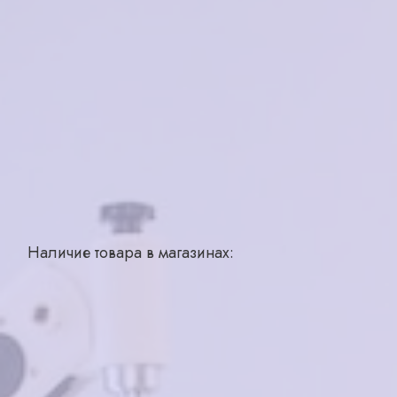
1950
₽
нет в наличии
Характеристики
Бренд
Tempo
Страна производства
Китай
Наличие товара в магазинах:
Похожие товары
Sferoflex 2570 491
Ferret V41204 C2
6900₽
3500₽
в корзину
в корзину