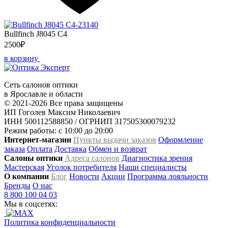
Bullfinch J8045 C4
2500₽
в корзину
Сеть салонов оптики
в Ярославле и области
© 2021-2026 Все права защищены
ИП Гоголев Максим Николаевич
ИНН 500112588850 / ОГРНИП 317505300079232
Режим работы: с 10:00 до 20:00
Интернет-магазин
Пункты выдачи заказов
Оформление
заказа
Оплата
Доставка
Обмен и возврат
Салоны оптики
Адреса салонов
Диагностика зрения
Мастерская
Уголок потребителя
Наши специалисты
О компании
Блог
Новости
Акции
Программа лояльности
Бренды
О нас
8 800 100 04 03
Мы в соцсетях:
Политика конфиденциальности