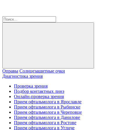
Оправы
Солнцезащитные очки
Диагностика зрения
Проверка зрения
Подбор контактных линз
Онлайн-проверка зрения
Прием офтальмолога в Ярославле
Прием офтальмолога в Рыбинске
Прием офтальмолога в Череповце
Прием офтальмолога в Данилове
Прием офтальмолога в Ростове
Прием офтальмолога в Угличе