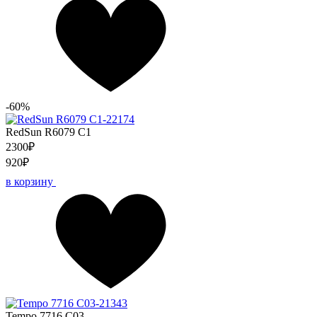
-60%
RedSun R6079 C1
2300₽
920₽
в корзину
Tempo 7716 С03