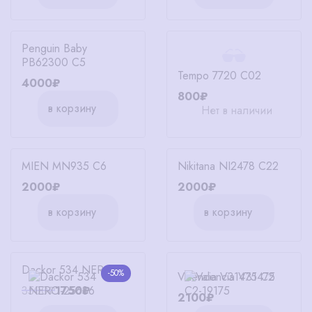
Penguin Baby
PB62300 C5
Tempo 7720 C02
4000₽
800₽
в корзину
Нет в наличии
MIEN MN935 C6
Nikitana NI2478 C22
2000₽
2000₽
в корзину
в корзину
Dackor 534 NERO
-50%
Valencia V31475 C2
3500₽
1750₽
2100₽