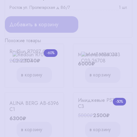
Ростов ул. Пролетарская д 86/7
1 шт.
Добавить в корзину
Похожие товары
RedSun R7097 C2
-60%
Merel ME6044 C03
2600₽
1040₽
6000₽
в корзину
в корзину
Имиджевые PS3018
-50%
ALINA BERG AB-6396
C3
C1
5000₽
2500₽
6300₽
в корзину
в корзину