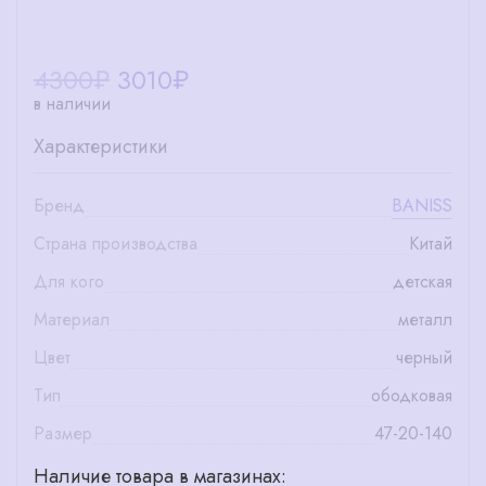
4300₽
3010
₽
в наличии
Характеристики
Бренд
BANISS
Страна производства
Китай
Для кого
детская
Материал
металл
Цвет
черный
Тип
ободковая
Размер
47-20-140
Наличие товара в магазинах: