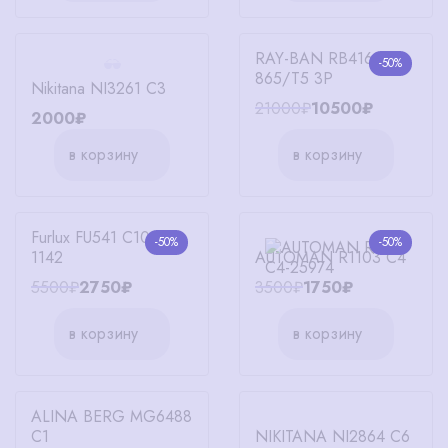
RAY-BAN RB4165
-50%
865/T5 3P
Nikitana NI3261 C3
21000₽
10500₽
2000₽
в корзину
в корзину
Furlux FU541 C101-
-50%
-50%
1142
AUTOMAN R1103 C4
5500₽
2750₽
3500₽
1750₽
в корзину
в корзину
ALINA BERG MG6488
C1
NIKITANA NI2864 C6