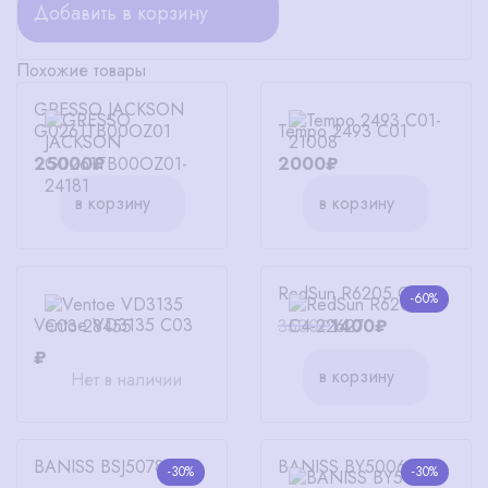
Добавить в корзину
Похожие товары
GRESSO JACKSON
G0261TB00OZ01
Tempo 2493 С01
25000₽
2000₽
в корзину
в корзину
RedSun R6205 С4
-60%
Ventoe VD3135 C03
3500₽
1400₽
₽
в корзину
Нет в наличии
BANISS BSJ5078 C03
BANISS BY5006 C1
-30%
-30%