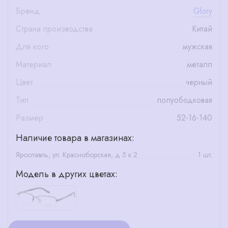
Бренд
Glory
Страна производства
Китай
Для кого
мужская
Материал
металл
Цвет
черный
Тип
полуободковая
Размер
52-16-140
Наличие товара в магазинах:
Ярославль, ул. Красноборская, д 5 к 2
1 шт.
Модель в других цветах: