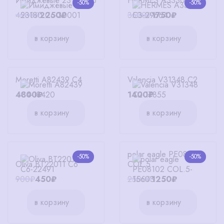
Имиджевые 23180 С6
HERMES A3330 C3
-50%
-50%
4500₽
2250₽
3500₽
1750₽
в корзину
в корзину
Moretti A82439 C4
Valencia V31348 C2
4800₽
1400₽
в корзину
в корзину
polar eagle PE08102
-50%
-50%
Oliva BT22011 C6
COL.5
900₽
450₽
2500₽
1250₽
в корзину
в корзину