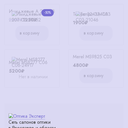
Имиджевые A 207 C3
-50%
Tempo 3243A C03
2500₽
1250₽
1900₽
в корзину
в корзину
Merel MS9825 C03
Merel MS8277 C06
4800₽
5200₽
в корзину
Нет в наличии
Сеть салонов оптики
в Ярославле и области