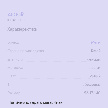
4800
₽
в наличии
Характеристики
Бренд
Merel
Страна производства
Китай
Для кого
женская
Материал
пластик
Цвет
синий
Тип
ободковая
Размер
53-17-140
Наличие товара в магазинах: