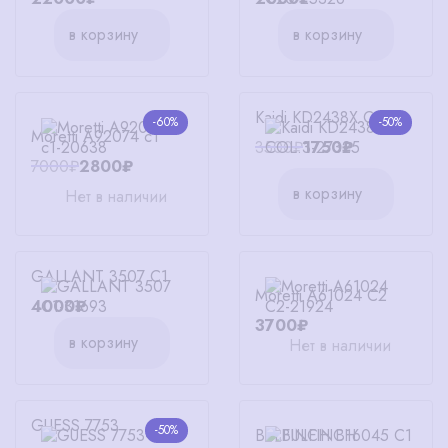
в корзину
в корзину
Kaidi KD2438X COL.3
-60%
-50%
Moretti A92074 c1
3500₽
1750₽
7000₽
2800₽
в корзину
Нет в наличии
GALLANT 3507 C1
Moretti А61024 С2
4000₽
3700₽
в корзину
Нет в наличии
GUESS 7753
-50%
BULFINCH B16045 C1