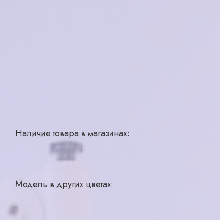
Бренд
Merel
Страна производства
Китай
Для кого
женская
Материал
пластик
Цвет
серый
Тип
ободковая
Размер
54-16-140
Наличие товара в магазинах:
Рыбинск, ул. Пушкина, д 43
1 шт.
Ярославль, ул. Большая Октябрьская, д 28
1 шт.
Модель в других цветах: