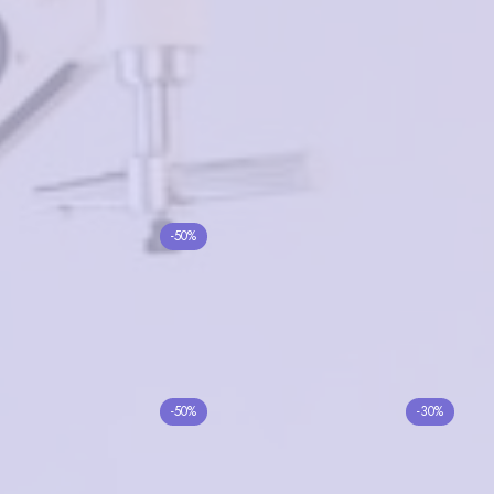
Добавить в корзину
Похожие товары
Malissa ML17045 C2
-50%
ESTILO ES834H C02
3000₽
1500₽
5000₽
в корзину
в корзину
Bulget BG9211
-50%
-30%
BANISS BR6044 C02
13100₽
6550₽
4300₽
3010₽
в корзину
Нет в наличии