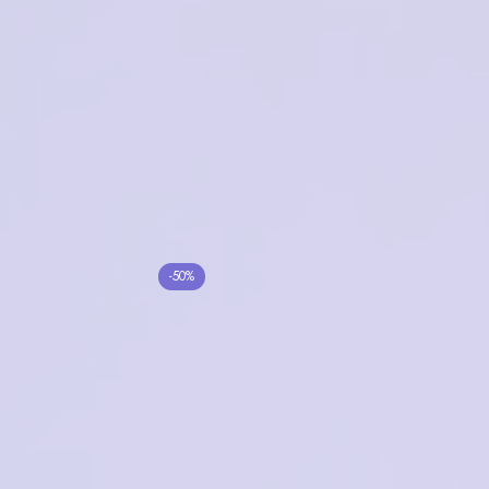
Megapolis Premium
1025 GOLD
VENTOE VJ941
8100₽
3000₽
в корзину
Нет в наличии
VENTOE VS7188 C11
-50%
Tempo 3236A C01
5300₽
2650₽
1900₽
в корзину
в корзину
Prada PRA09V 11P-
POMILED DD72003
60CB
C2