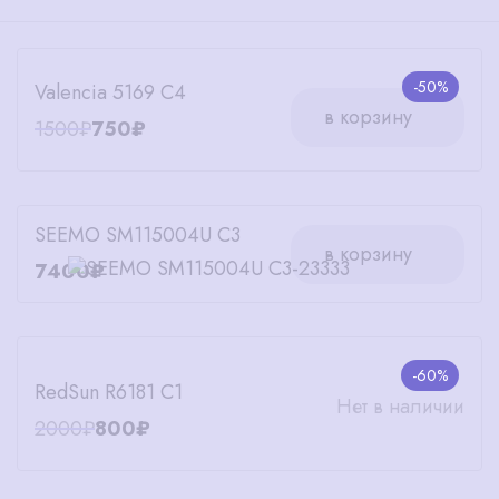
-50%
Valencia 5169 C4
в корзину
1500₽
750₽
SEEMO SM115004U C3
в корзину
7400₽
-60%
RedSun R6181 C1
Нет в наличии
2000₽
800₽