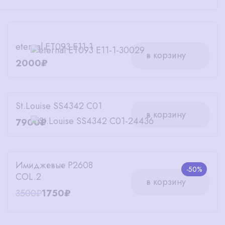
eternal ET093 E11-1
в корзину
2000₽
St.Louise SS4342 C01
в корзину
7900₽
Имиджевые P2608
-50%
COL.2
в корзину
3500₽
1750₽