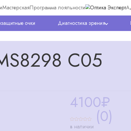
и
Мастерская
Программа лояльности
А
защитные очки
Диагностика зрения
 MS8298 C05
4100
₽
(0)
в наличии