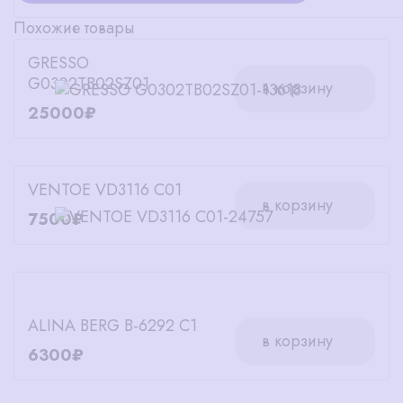
Похожие товары
GRESSO
G0302TB02SZ01
в корзину
25000₽
VENTOE VD3116 C01
в корзину
7500₽
ALINA BERG B-6292 C1
в корзину
6300₽