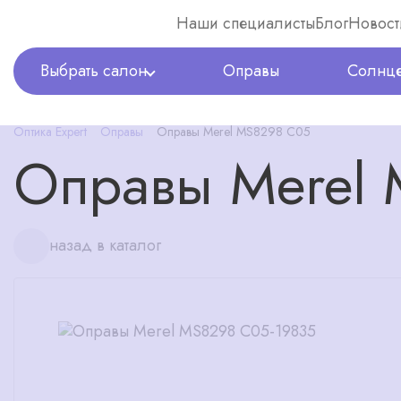
Наши специалисты
Блог
Новост
Выбрать салон
Оправы
Солнце
Оптика Expert
Оправы
Оправы Merel MS8298 C05
Оправы Merel
назад в каталог