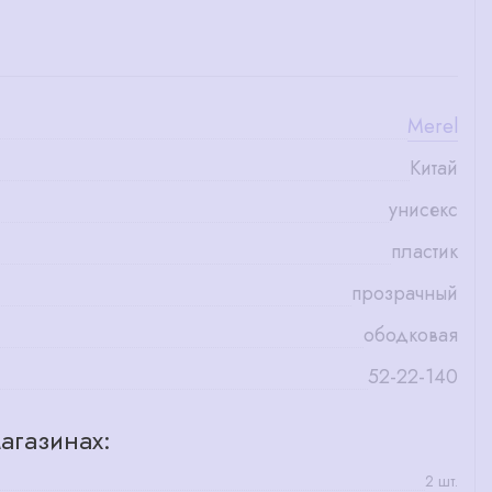
Merel
Китай
унисекс
пластик
прозрачный
ободковая
52-22-140
агазинах:
2 шт.