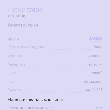
4300₽
3010
₽
в наличии
Характеристики
Бренд
BANISS
Страна производства
Китай
Для кого
детская
Материал
пластик
Цвет
синий
Тип
ободковая
Размер
44-19-125
Наличие товара в магазинах:
Ростов, ул. Октябрьская, д 17
1 шт.