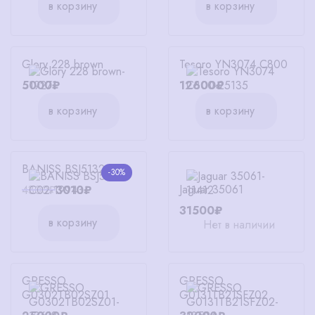
в корзину
в корзину
Glory 228 brown
Tesoro YN3074 C800
5000₽
12600₽
в корзину
в корзину
BANISS BSJ5132 C02
-30%
Jaguar 35061
4300₽
3010₽
31500₽
в корзину
Нет в наличии
GRESSO
GRESSO
G0302TB02SZ01
G0131TB21SFZ02