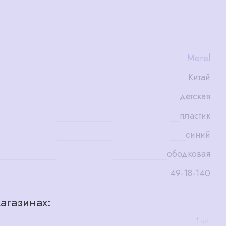
Merel
Китай
детская
пластик
синий
ободковая
49-18-140
агазинах:
1 шт.