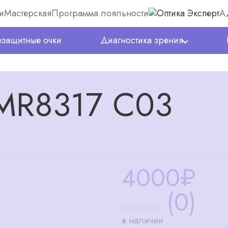
и
Мастерская
Программа лояльности
А
защитные очки
Диагностика зрения
 MR8317 C03
4000
₽
(0)
в наличии