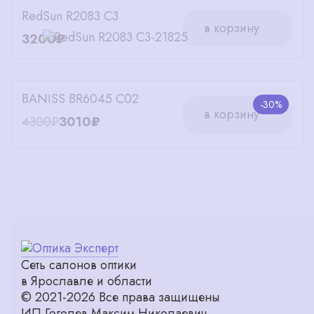
RedSun R2083 C3
в корзину
3200₽
BANISS BR6045 C02
-30%
в корзину
4300₽
3010₽
Сеть салонов оптики
в Ярославле и области
© 2021-2026 Все права защищены
ИП Гоголев Максим Николаевич