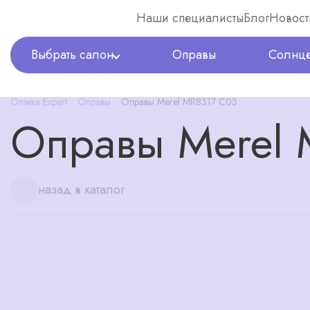
Наши специалисты
Блог
Новост
Выбрать салон
Оправы
Солнце
Оптика Expert
Оправы
Оправы Merel MR8317 C03
Оправы Merel
назад в каталог