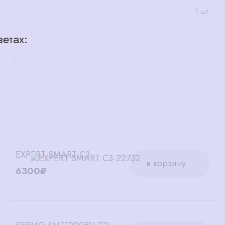
1 шт.
етах:
EXPERT SMART C3
в корзину
6300₽