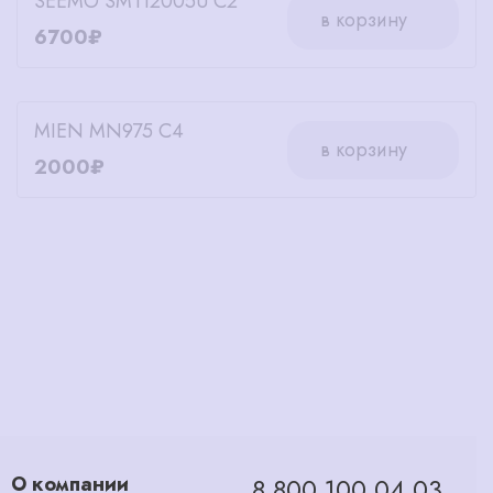
SEEMO SM112005U C2
в корзину
6700₽
MIEN MN975 C4
в корзину
2000₽
О компании
8 800 100 04 03