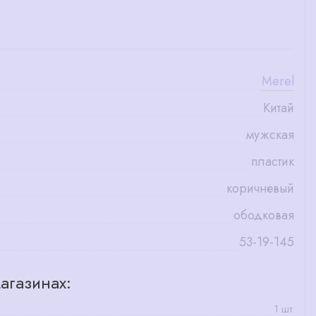
Merel
Китай
мужская
пластик
коричневый
ободковая
53-19-145
агазинах:
1 шт.