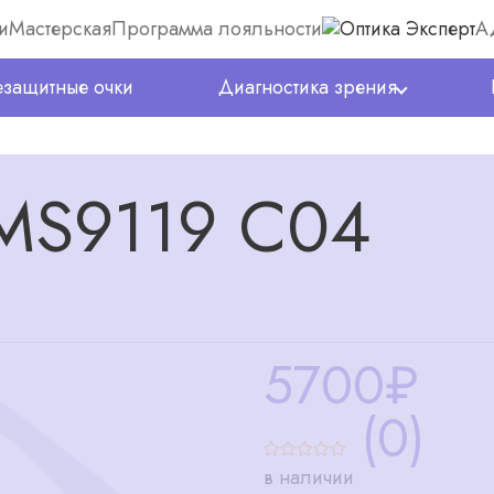
и
Мастерская
Программа лояльности
А
защитные очки
Диагностика зрения
 MS9119 C04
5700
₽
(0)
в наличии