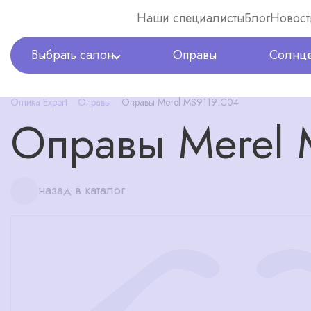
Наши специалисты
Блог
Новост
Выбрать салон
Оправы
Солнце
Оптика Expert
Оправы
Оправы Merel MS9119 C04
Оправы Merel
назад в каталог