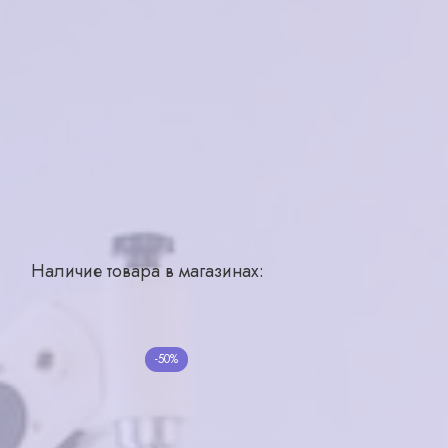
Бренд
Nikitana
Страна производства
Китай
Для кого
унисекс
Материал
пластик
Цвет
черный
Тип
ободковая
Размер
52-21-140
Наличие товара в магазинах:
Похожие товары
Hugo 1293/S RHL
-50%
PAVLI P11053 C3
18500₽
9250₽
900₽
в корзину
в корзину