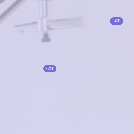
BANISS BS7092 C03
-30%
Piccolo 9022 C2
4300₽
3010₽
4000₽
в корзину
в корзину
солнцезащитные очки
-50%
23179 C2
Moretti A72213 C2
4500₽
2250₽
4200₽
в корзину
в корзину
VENTOE VD2051 C02
RedSun R2049 C1
7500₽
2000₽