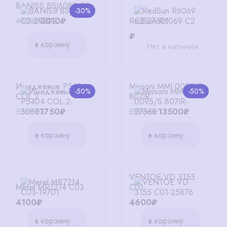
BANISS BSJ6082 C2
-30%
RedSun R6069 C2
4300₽
3010₽
₽
в корзину
Нет в наличии
Имиджевые P5404
Missoni MMI 0095/S
-50%
-50%
COL.2
807IR
3500₽
1750₽
27000₽
13500₽
в корзину
в корзину
VENTOE VD 3155
Merel MR7214 C03
C01
4100₽
4600₽
в корзину
в корзину