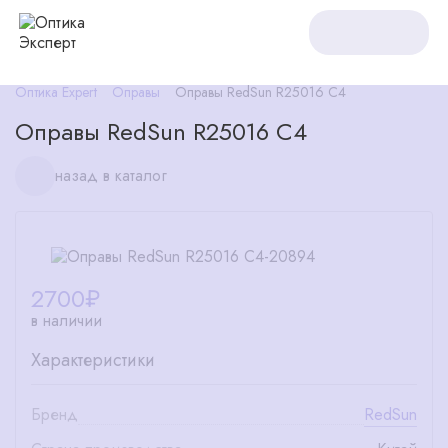
Оптика Expert
Оправы
Оправы RedSun R25016 C4
Оправы RedSun R25016 C4
назад в каталог
2700
₽
в наличии
Характеристики
Бренд
RedSun