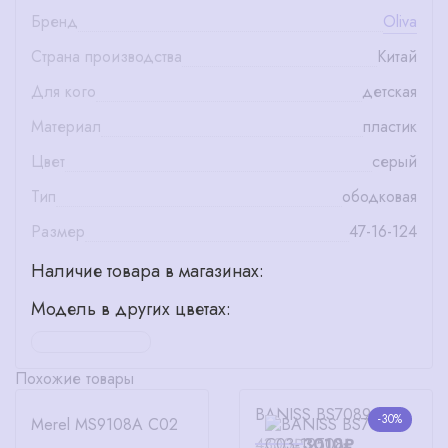
Бренд
Oliva
Страна производства
Китай
Для кого
детская
Материал
пластик
Цвет
серый
Тип
ободковая
Размер
47-16-124
Наличие товара в магазинах:
Модель в других цветах:
Похожие товары
BANISS BS7089 C03
-30%
Merel MS9108A C02
4300₽
3010₽