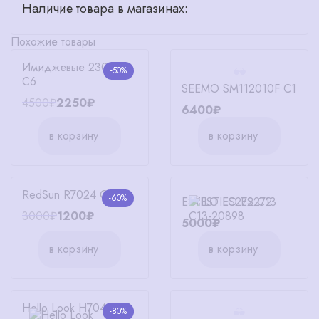
Наличие товара в магазинах:
Похожие товары
Имиджевые 23029-1
-50%
C6
SEEMO SM112010F C1
4500₽
2250₽
6400₽
в корзину
в корзину
RedSun R7024 C2
-60%
ESTILO ES272 C13
3000₽
1200₽
5000₽
в корзину
в корзину
Hello Look H7042 C5
-80%