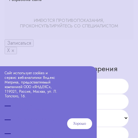
ИМЕЮТСЯ ПРОТИВОПОКАЗАНИЯ,
ПРОКОНСУЛЬТИРУЙТЕСЬ СО СПЕЦИАЛИСТОМ
Записаться
X ×
Запишитесь на проверку зрения
Сайт использует cookies и
сервис веб-аналитики Яндекс
Метрика, предоставляемый
компанией ООО «ЯНДЕКС»,
Имя
119021, Россия, Москва, ул. Л.
Толстого, 16.
Телефон
Политика
конфиденциальности
Салон
Согласие на обработку
персональных данных
Хорошо
Согласие на обработку
Желаемая дата
персональных данных