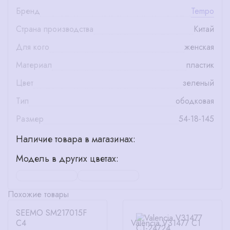
Бренд
Tempo
Страна производства
Китай
Для кого
женская
Материал
пластик
Цвет
зеленый
Тип
ободковая
Размер
54-18-145
Наличие товара в магазинах:
Модель в других цветах:
Похожие товары
SEEMO SM217015F
C4
Valencia V31477 C1