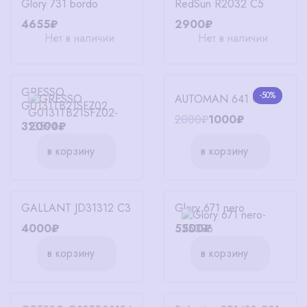
Glory 731 bordo
RedSun R2032 C5
4655₽
2900₽
Нет в наличии
Нет в наличии
GRESSO
-50%
AUTOMAN 641 C41
G0131TB21SFZ02
2000₽
1000₽
32000₽
в корзину
в корзину
GALLANT JD31312 C3
Glory 671 nero
4000₽
5500₽
в корзину
в корзину