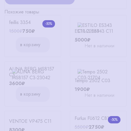
Похожие товары
feillis 3354
-50%
ESTILO ES343 C11
1500₽
750₽
5000₽
в корзину
Нет в наличии
ALINA BERG MS8157
C3
Tempo 2502 C03
3600₽
1900₽
в корзину
Нет в наличии
Furlux FU612 C81-1173
-50%
VENTOE VP475 C11
5500₽
2750₽
8300₽