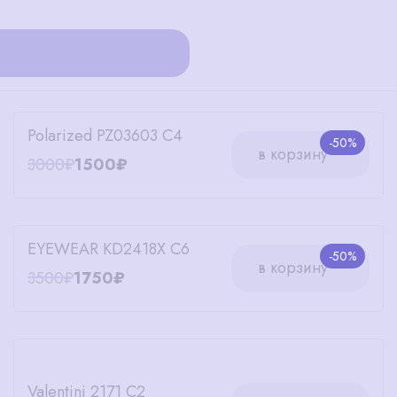
Polarized PZ03603 C4
-50%
в корзину
3000₽
1500₽
EYEWEAR KD2418X C6
-50%
в корзину
3500₽
1750₽
Valentini 2171 C2