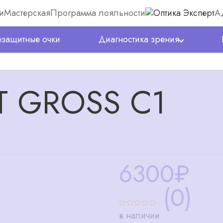
и
Мастерская
Программа лояльности
А
защитные очки
Диагностика зрения
T GROSS C1
6300
₽
(0)
в наличии