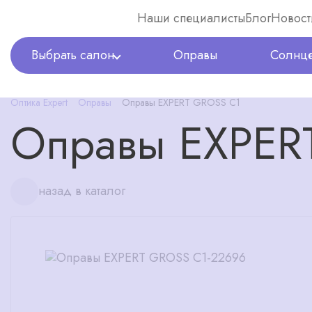
Наши специалисты
Блог
Новост
Выбрать салон
Оправы
Солнце
Оптика Expert
Оправы
Оправы EXPERT GROSS C1
Оправы EXPER
назад в каталог