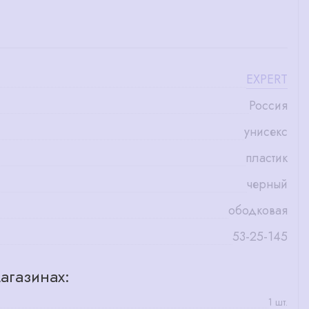
EXPERT
Россия
унисекс
пластик
черный
ободковая
53-25-145
агазинах:
1 шт.