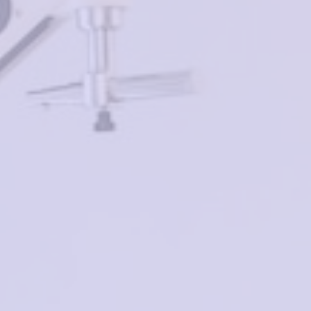
Добавить в корзину
Похожие товары
Valencia V31104 C6
VAN REGEL VR 915
1400₽
₽
Нет в наличии
в корзину
AUTOMAN R2122 C3
Хамелеон 3025 C3
-50%
-50%
3500₽
1750₽
4500₽
2250₽
в корзину
в корзину