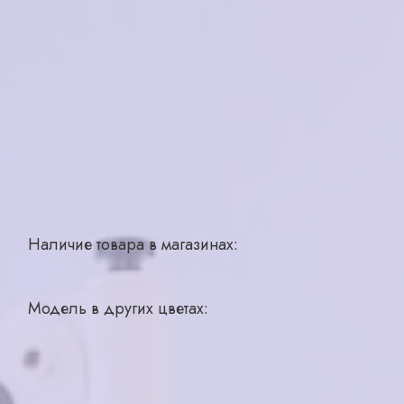
Бренд
EXPERT
Страна производства
Россия
Для кого
женская
Материал
пластик
Цвет
розовый
Тип
ободковая
Размер
55-18-145
Наличие товара в магазинах:
Рыбинск, ул. Плеханова, д 20
1 шт.
Модель в других цветах: