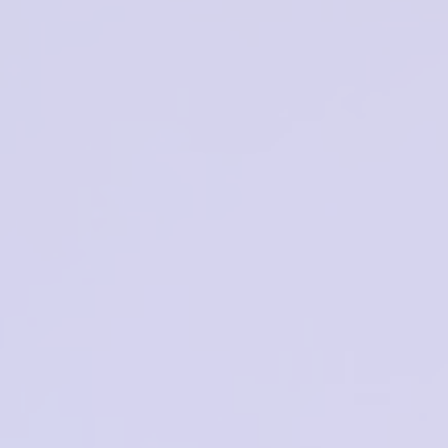
Sone 9038
Valencia V32794 C5
2000₽
₽
Нет в наличии
Нет в наличии
ESTILO ES372 C03
Megapolis 799
₽
6700₽
Нет в наличии
Нет в наличии
NIKITANA NI3082 C1
Victory 2890 ZX1179
2000₽
2000₽
в корзину
в корзину