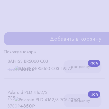
Добавить в корзину
Похожие товары
BANISS BR5060 C03
-30%
в корзину
4300₽
3010₽
Polaroid PLD 4162/S
-50%
7C5
в корзину
8700₽
4350₽