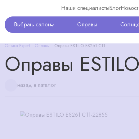
Наши специалисты
Блог
Новост
Выбрать салон
Оправы
Солнце
Оптика Expert
Оправы
Оправы ESTILO ES261 C11
Оправы ESTILO
назад в каталог