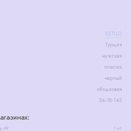
ESTILO
Турция
мужская
пластик
черный
ободковая
54-18-145
агазинах:
 д 49
1 шт.