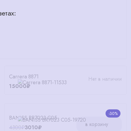
етах:
Carrera 8871
Нет в наличии
15000₽
-30%
BANISS BR7023 C05
в корзину
4300₽
3010₽