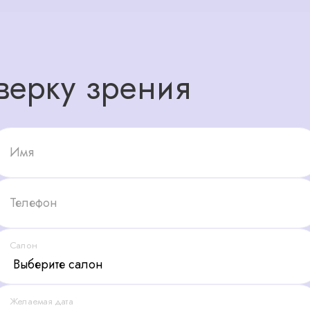
верку зрения
Имя
Телефон
Салон
Желаемая дата