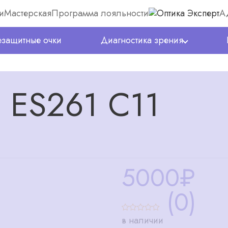
и
Мастерская
Программа лояльности
А
защитные очки
Диагностика зрения
 ES261 C11
5000
₽
(0)
в наличии