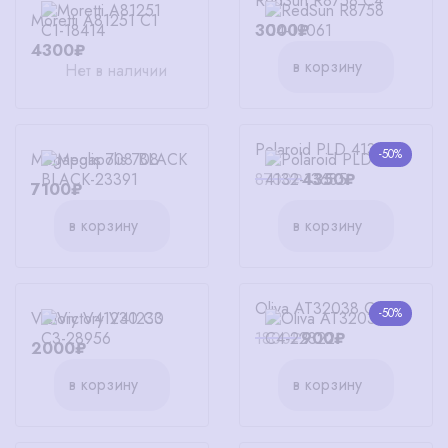
RedSun R8758 C4
Moretti A81251 C1
3000₽
4300₽
в корзину
Нет в наличии
Polaroid PLD 4132
-50%
Megapolis 708 BLACK
8700₽
4350₽
7100₽
в корзину
в корзину
Oliva AT32038 C4
-50%
Victory V41230 C3
1800₽
900₽
2000₽
в корзину
в корзину