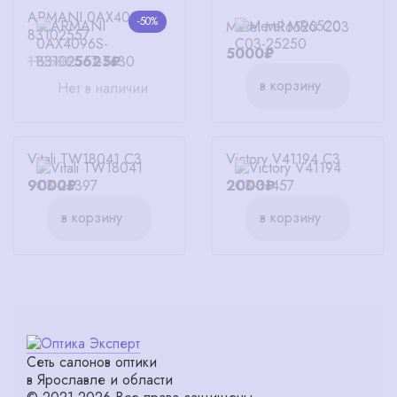
ARMANI 0AX4096S-
-50%
Merel MR6520 C03
83102557
5000₽
11250₽
5625₽
в корзину
Нет в наличии
Vitali TW18041 C3
Victory V41194 C3
9000₽
2000₽
в корзину
в корзину
Сеть салонов оптики
в Ярославле и области