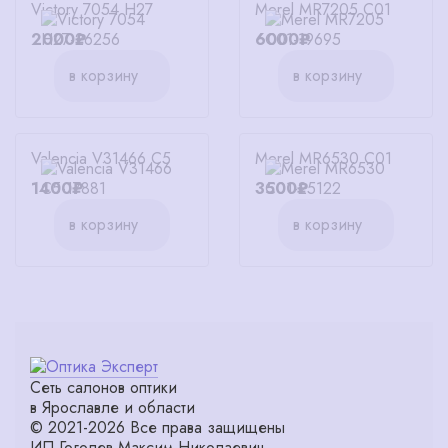
Victory 7054 H27
Merel MR7205 C01
2000₽
6000₽
в корзину
в корзину
Valencia V31466 C5
Merel MR6530 C01
1400₽
3500₽
в корзину
в корзину
Сеть салонов оптики
в Ярославле и области
© 2021-2026 Все права защищены
ИП Гоголев Максим Николаевич