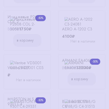
Имиджевые P2608
-50%
COL.2
AERO А-1202 С3
3500₽
1750₽
4100₽
в корзину
Нет в наличии
ARMANI EA4063
-50%
Ventoe VD3001 C03
26000₽
13000₽
₽
в корзину
Нет в наличии
MARSTON M.S.T
-50%
Boss BOSS 1768/G
9301 C4
C4