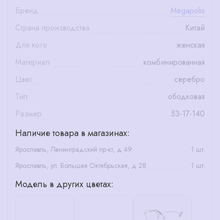
Бренд
Megapolis
Страна производства
Китай
Для кого
женская
Материал
комбинированная
Цвет
серебро
Тип
ободковая
Размер
53-17-140
Наличие товара в магазинах:
Ярославль, Ленинградский пр-кт, д 49
1 шт.
Ярославль, ул. Большая Октябрьская, д 28
1 шт.
Модель в других цветах: