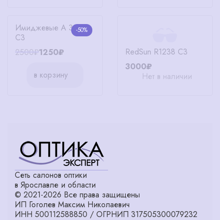
Имиджевые A 3330
-50%
C3
RedSun R1238 C3
2500₽
1250₽
3000₽
в корзину
Нет в наличии
Сеть салонов оптики
в Ярославле и области
© 2021-2026 Все права защищены
ИП Гоголев Максим Николаевич
ИНН 500112588850 / ОГРНИП 317505300079232