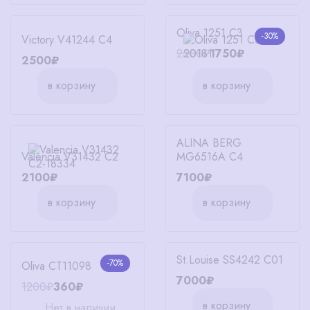
Oliva 1251 C3
-30%
Victory V41244 C4
2500₽
1750₽
2500₽
в корзину
в корзину
ALINA BERG
Valencia V31432 C2
MG6516A C4
2100₽
7100₽
в корзину
в корзину
St.Louise SS4242 C01
-70%
Oliva CT11098
7000₽
1200₽
360₽
в корзину
Нет в наличии