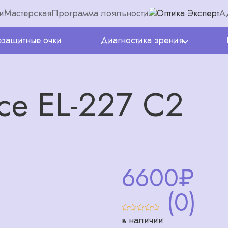
и
Мастерская
Программа лояльности
А
защитные очки
Диагностика зрения
ce EL-227 C2
6600
₽
(0)
в наличии