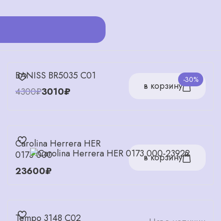
BANISS BR5035 C01
-30%
в корзину
4300₽
3010₽
Carolina Herrera HER
0173 000
в корзину
23600₽
Tempo 3148 C02