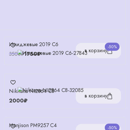
Имиджевые 2019 C6
-50%
в корзину
3500₽
1750₽
Nikitana NI2864 C8
в корзину
2000₽
Manjison PM9257 C4
-50%