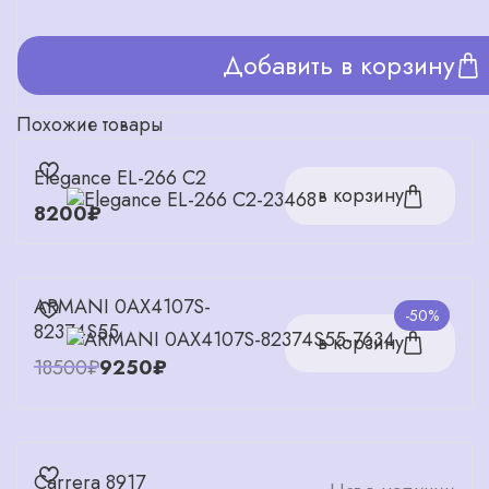
Добавить в корзину
Похожие товары
Elegance EL-266 C2
в корзину
8200₽
ARMANI 0AX4107S-
-50%
82374S55
в корзину
18500₽
9250₽
Carrera 8917