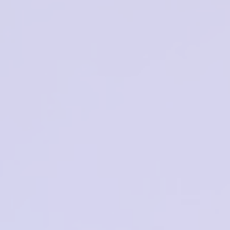
Нет в наличии
в корзину
BANISS BR5078 C01
Alina Berg AB-1197 C3
-30%
-50%
4300₽
3010₽
5400₽
2700₽
Нет в наличии
в корзину
Glodiatr G1106 C1
SEEMO SM111013M
MET C3
2000₽
8100₽
в корзину
в корзину