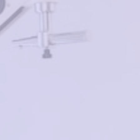
Похожие товары
Polaroid PLD D534/G
VENTOE VS7189 C13
-50%
R80
5300₽
2650₽
9700₽
в корзину
в корзину
INVU 22467 С
Cardydony V31665 C4
-50%
9500₽
4750₽
3500₽
в корзину
в корзину
Tempo 7697 С01
AERO A-1262 C4
1000₽
3700₽