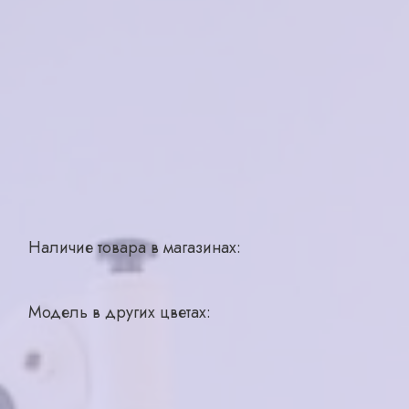
Бренд
ALINA BERG
Страна производства
Италия
Для кого
женская
Материал
пластик
Цвет
зелёный
Тип
ободковая
Размер
54-17-145
Наличие товара в магазинах:
Рыбинск, ул. Плеханова, д 20
1 шт.
Модель в других цветах:
Добавить в корзину