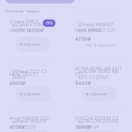
Похожие товары
Carrera 038/S
-50%
Merel MR6507 C01
36600₽
18300₽
4700₽
в корзину
Нет в наличии
ALINA BERG AB-6211
Merel 7221 C1
C1
6000₽
5400₽
в корзину
в корзину
Merel MS8319 C02
DACCHI D37692 C5
4700₽
3500₽