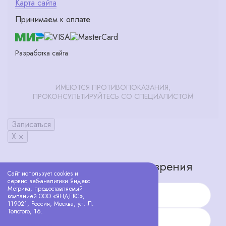
Карта сайта
Принимаем к оплате
Разработка сайта
ИМЕЮТСЯ ПРОТИВОПОКАЗАНИЯ,
ПРОКОНСУЛЬТИРУЙТЕСЬ СО СПЕЦИАЛИСТОМ
Записаться
X ×
Запишитесь на проверку зрения
Сайт использует cookies и
сервис веб-аналитики Яндекс
Метрика, предоставляемый
компанией ООО «ЯНДЕКС»,
Имя
119021, Россия, Москва, ул. Л.
Толстого, 16.
Телефон
Политика