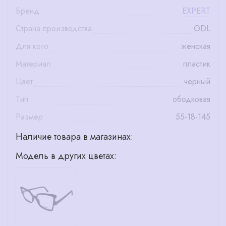
Бренд
EXPERT
Страна производства
ODL
Для кого
женская
Материал
пластик
Цвет
черный
Тип
ободковая
Размер
55-18-145
Наличие товара в магазинах:
Модель в других цветах: