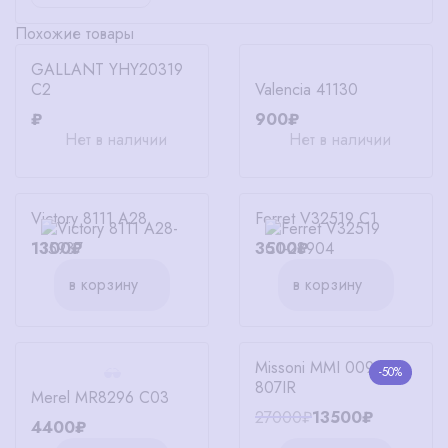
Похожие товары
GALLANT YHY20319
C2
Valencia 41130
₽
900₽
Нет в наличии
Нет в наличии
Victory 8111 A28
Ferret V32519 C1
1300₽
3500₽
в корзину
в корзину
Missoni MMI 0095/S
-50%
807IR
Merel MR8296 C03
27000₽
13500₽
4400₽