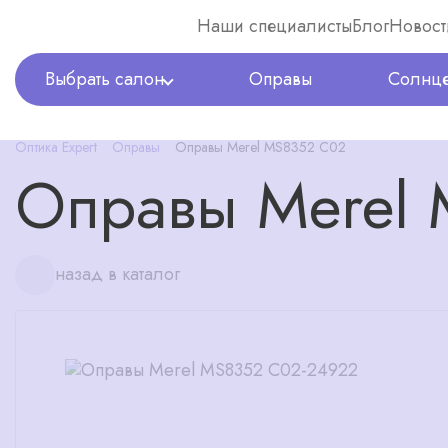
Наши специалисты
Блог
Новост
Выбрать салон
Оправы
Солнце
Оптика Expert
Оправы
Оправы Merel MS8352 C02
Оправы Merel
назад в каталог