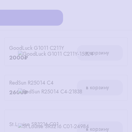
GoodLuck G1011 C211Y
в корзину
2000₽
RedSun R25014 C4
в корзину
2600₽
St.Louise SR3216 C01
в корзину