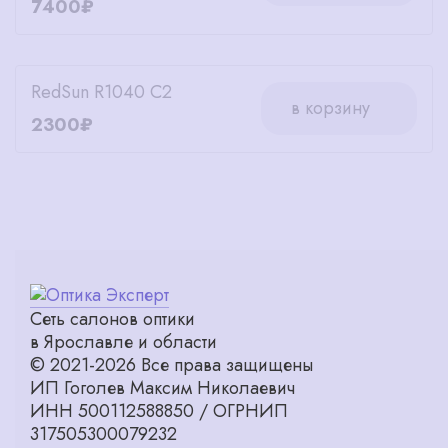
7400₽
RedSun R1040 C2
в корзину
2300₽
Сеть салонов оптики
в Ярославле и области
© 2021-2026 Все права защищены
ИП Гоголев Максим Николаевич
ИНН 500112588850 / ОГРНИП
317505300079232