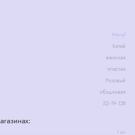
Merel
Китай
женская
пластик
Розовый
ободковая
52-19-138
агазинах:
1 шт.