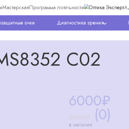
и
Мастерская
Программа лояльности
А
защитные очки
Диагностика зрения
 MS8352 C02
6000
₽
(0)
в наличии