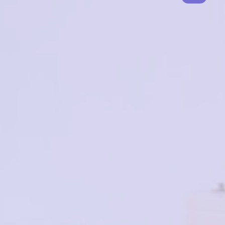
4300₽
3010₽
Megapolis 1344 PURPLE
в корзину
6700₽