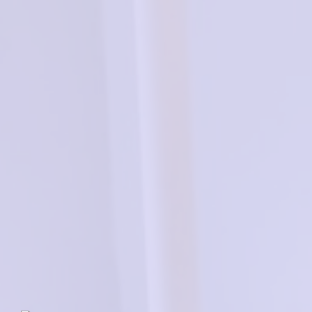
в корзину
9000₽
MAX&Co. 5069
Нет в наличии
13000₽
ALINA BERG AB-6170
Нет в наличии
C2
5400₽