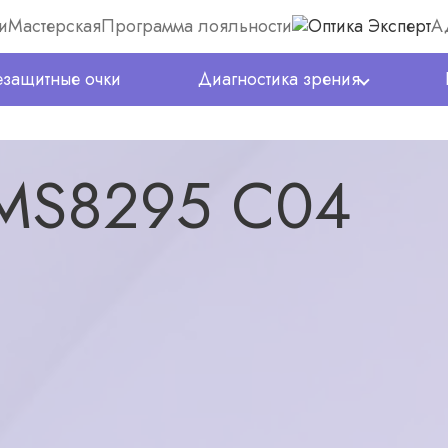
и
Мастерская
Программа лояльности
А
защитные очки
Диагностика зрения
 MS8295 C04
5300
₽
(0)
в наличии