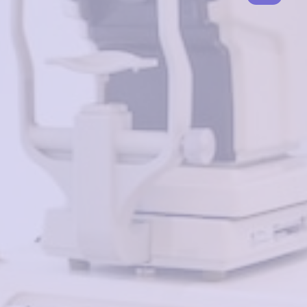
4025₽
1610₽
Ferret V32767 C1
в корзину
3500₽