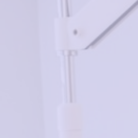
Добавить в корзину
Похожие товары
Valencia V42242 C3
Нет в наличии
1100₽
SEEMO SM114001F C2