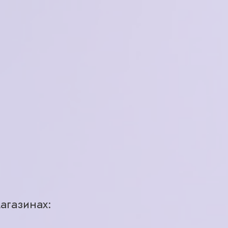
Merel
Китай
женская
пластик
голубой
ободковая
53-17-140
агазинах:
1 шт.