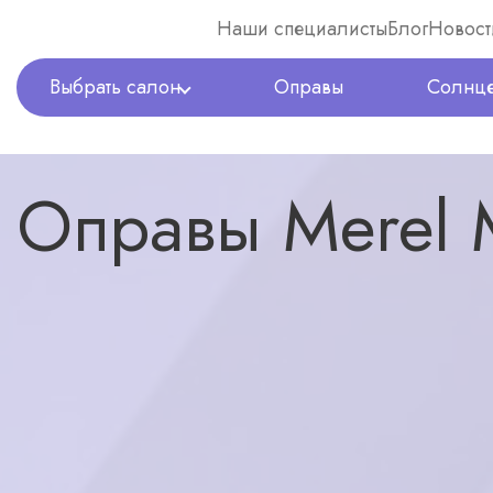
Наши специалисты
Блог
Новост
Выбрать салон
Оправы
Солнце
Оптика Expert
Оправы
Оправы Merel MS8295 C04
Оправы Merel
назад в каталог