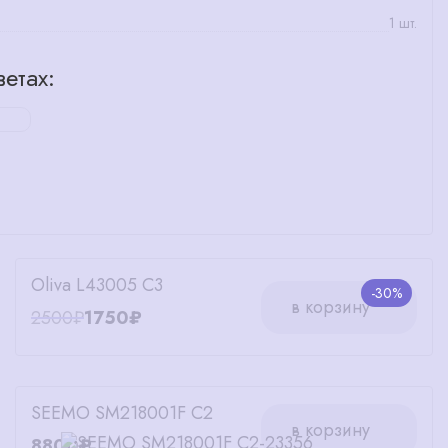
1 шт.
етах:
Oliva L43005 C3
-30%
в корзину
2500₽
1750₽
SEEMO SM218001F C2
в корзину
8800₽