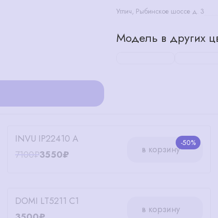
Углич, Рыбинское шоссе д. 3
Модель в других цв
INVU IP22410 A
-50%
в корзину
7100₽
3550₽
DOMI LT5211 C1
в корзину
3500₽