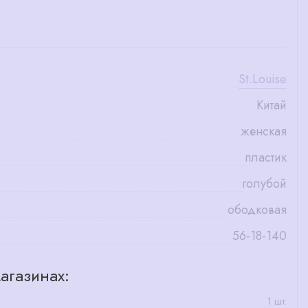
St.Louise
Китай
женская
пластик
голубой
ободковая
56-18-140
агазинах:
1 шт.