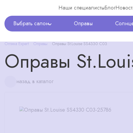
Наши специалисты
Блог
Новост
Выбрать салон
Оправы
Солнце
Оптика Expert
Оправы
Оправы St.Louise SS4330 C03
Оправы St.Lou
назад в каталог