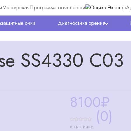
и
Мастерская
Программа лояльности
А
защитные очки
Диагностика зрения
ise SS4330 C03
8100
₽
(0)
в наличии