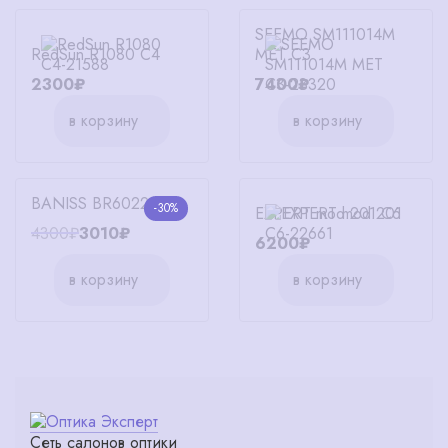
SEEMO SM111014M
RedSun R1080 C4
MET C3
2300₽
7400₽
в корзину
в корзину
BANISS BR6022 C01
-30%
EXPERT mod.201 C6
4300₽
3010₽
6200₽
в корзину
в корзину
Сеть салонов оптики