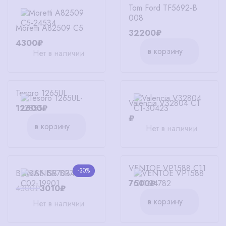
Tom Ford TF5692-B
008
Moretti A82509 C5
32200₽
4300₽
в корзину
Нет в наличии
Tesoro 1265UL
Valencia V32804 C1
12600₽
₽
в корзину
Нет в наличии
VENTOE VP1588 C11
-30%
BANISS BR7034 C02
7500₽
4300₽
3010₽
в корзину
Нет в наличии