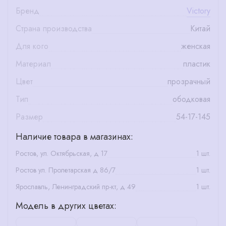
Бренд
Victory
Страна производства
Китай
Для кого
женская
Материал
пластик
Цвет
прозрачный
Тип
ободковая
Размер
54-17-145
Наличие товара в магазинах:
Ростов, ул. Октябрьская, д 17
1 шт.
Ростов ул. Пролетарская д 86/7
1 шт.
Ярославль, Ленинградский пр-кт, д 49
1 шт.
Модель в других цветах: