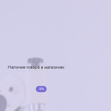
Бренд
AERO
Страна производства
Италия
Для кого
унисекс
Материал
металл
Цвет
C2
Тип
ободковая
Размер
54-16-40
Наличие товара в магазинах:
Похожие товары
Furlux FU645X C64-
-50%
SX56
EXPERT mod.201 C8
5000₽
2500₽
6200₽