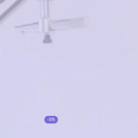
в корзину
в корзину
NIKITANA NI3675 C4
Ferret V32347 c3
2000₽
2500₽
в корзину
в корзину
EXPERT MOD.465
Moretti A72512 C3
6200₽
4300₽
в корзину
Нет в наличии
BANISS BSJ5137 C02
-30%
Merel MS9831 C04
4300₽
3010₽
6000₽