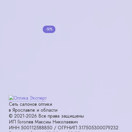
в корзину
в корзину
RAY-BAN RB 2140
-50%
901/32 3N
Elegance EL-220 C2
24000₽
12000₽
6300₽
в корзину
в корзину
Сеть салонов оптики
в Ярославле и области
© 2021-2026 Все права защищены
ИП Гоголев Максим Николаевич
ИНН 500112588850 / ОГРНИП 317505300079232