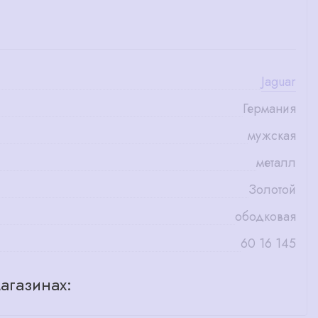
Jaguar
Германия
мужская
металл
Золотой
ободковая
60 16 145
агазинах: