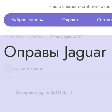
Наши специалисты
Блог
Новост
Выбрать салон
Оправы
Солнце
Оптика Expert
Оправы
Оправы Jaguar 33111
Оправы Jaguar 
назад в каталог