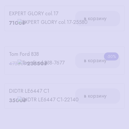
EXPERT GLORY col.17
в корзину
7100₽
Tom Ford 838
-50%
в корзину
47300₽
23650₽
DIDTR LE6447 C1
в корзину
3500₽