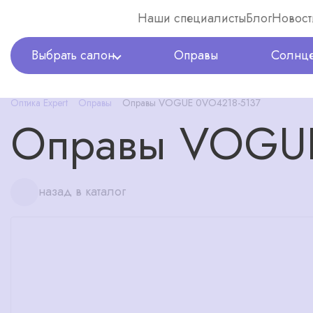
Наши специалисты
Блог
Новост
Выбрать салон
Оправы
Солнце
Оптика Expert
Оправы
Оправы VOGUE 0VO4218-5137
Оправы VOGUE
назад в каталог