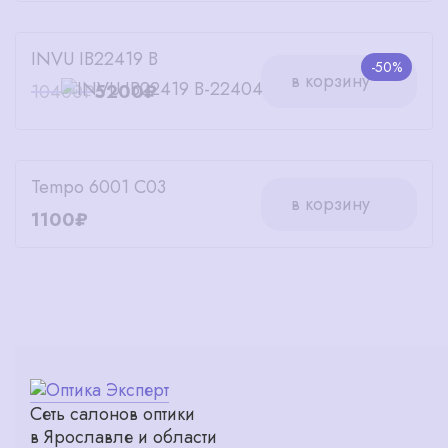
INVU IB22419 B
-50%
в корзину
10400₽
5200₽
Tempo 6001 C03
в корзину
1100₽
Сеть салонов оптики
в Ярославле и области