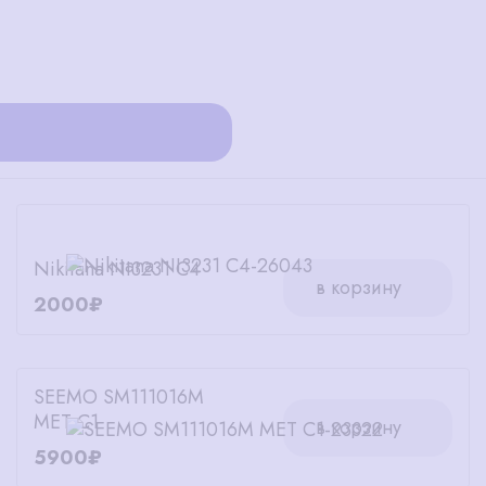
Nikitana NI3231 C4
в корзину
2000₽
SEEMO SM111016M
MET C1
в корзину
5900₽