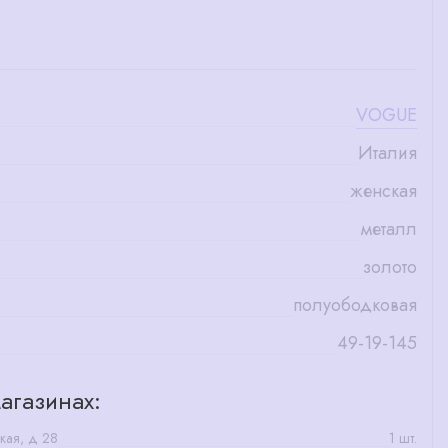
VOGUE
Италия
женская
металл
золото
полуободковая
49-19-145
агазинах:
кая, д 28
1 шт.