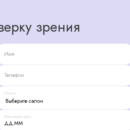
верку зрения
Имя
Телефон
Салон
Желаемая дата