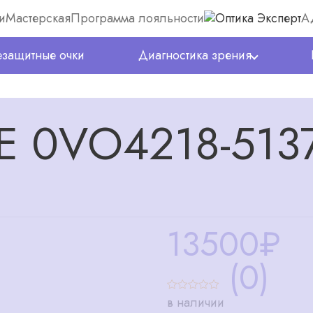
и
Мастерская
Программа лояльности
А
защитные очки
Диагностика зрения
 0VO4218-513
13500
₽
(0)
в наличии